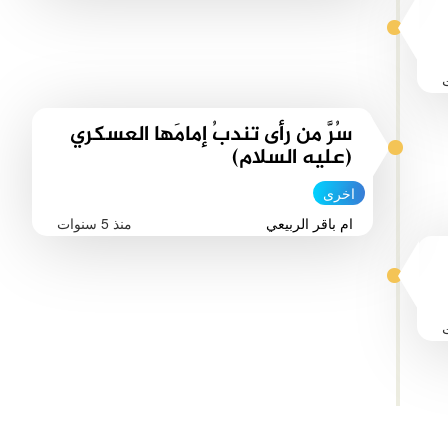
سُرَّ من رأى تندبُ إمامَها العسكري
(عليه السلام)
اخرى
ام باقر الربيعي
منذ 5 سنوات