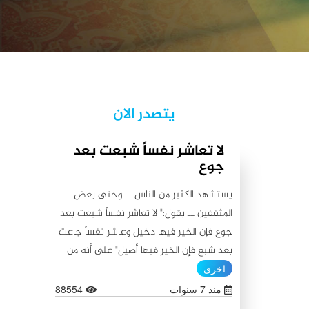
يتصدر الان
لا تعاشر نفساً شبعت بعد
جوع
يستشهد الكثير من الناس ــ وحتى بعض
المثقفين ــ بقول:" لا تعاشر نفساً شبعت بعد
جوع فإن الخير فيها دخيل وعاشر نفساً جاعت
بعد شبع فإن الخير فيها أصيل" على أنه من
أقوال أمير المؤمنين علي (عليه السلام)، كما
اخرى
يستشهدون أيضاً بقولٍ آخر ينسبونه إليه
منذ 7 سنوات
88554
(عليه السلام) لا يبعد عن الأول من حيث