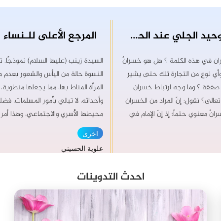
بـوراق التوحيد الجلي عند الحسين بن علي (3) " وخسرَت صفقةُ عبدٍ لم تجعل له من حبك نصيبا"
المرجع الأعلى للـنساء
ران في هذه الكلمة ؟ هل هو خسرانٌ
السيدة زينب (عليها السلام) نموذجًا.
أي نوعٍ من التجارة تلك حتى يشير
النسوة حالة من اليأس والشعور بعدم م
ة صفقة ؟ وما وجه ارتباط خسران
المرأة المناط بها، مما يجعلها منطوية، 
عالى؟ نقول: إنّ المراد من الخسران
وأحداثه، لا تبالي بأُمور المسلمات، فضلا
انٌ معنوي حتماً؛ إذ إنّ الإمام في
محيطها الأُسري والاجتماعي، وهذا أمر 
كمالات الروحية أثناء مناجاته مع الله
حيث إنّ الروايات الشريفة حذّرت من ذلك
اخرى
للجانب المادي ومتعلقاته -وإن كان
السَّكُونِيِّ عَنْ أَبِي عَبْدِ الله (عَلَيهِ السَّل
علوية الحسيني
المولى بالأمور المادية- . وسوف نجد
رَسُولُ الله (صَلَّى اللهُ عَلَيْهِ وآلِه) مَنْ أَصْبَحَ
لك الخسران بين طيّات هذا المقطع
الْمُسْلِمِينَ فَلَيْسَ بِم
احدث التدوينات
ام الحسين (عليه السلام) إلى أنّ
المسلمين) هو مطالعتها، ومعالجة السل
ة هو صفقة، مما يدل على أنّ هناك
عنها، والإشادة بالإيجابيات والحث عليها.
ربّه، وبدمج لفظتي (خسِرَت) و
المسلمين يحصل نتيجة متابعة ومواكب
 معرفة أنّ الخسران معنوي- يتضح
والمرأة جزء من المجتمع، والشرع المقد