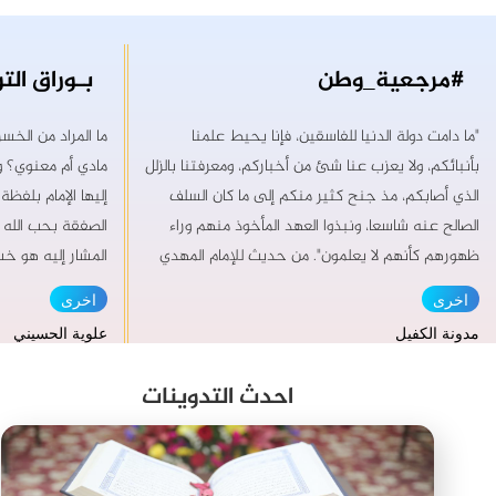
#مرجعية_وطن
"ما دامت دولة الدنيا للفاسقين، فإنا يحيط علمنا
ما المراد من الخس
بأنبائكم، ولا يعزب عنا شئ من أخباركم، ومعرفتنا بالزلل
مادي أم معنوي؟ و
الذي أصابكم، مذ جنح كثير منكم إلى ما كان السلف
إليها الإمام بلفظ
الصالح عنه شاسعا، ونبذوا العهد المأخوذ منهم وراء
الصفقة بحب الله ت
ظهورهم كأنهم لا يعلمون". من حديث للإمام المهدي
المشار إليه هو خسر
(عجل الله تعالى فرجه) (إن إنشغال الطبقة السياسية
إطار الوصول إلى ال
اخرى
اخرى
بالنزاعات والتجاذبات والاختلافات على المواقع
تعالى، ولم يلتفت 
مدونة الكفيل
علوية الحسيني
والمناصب أدخل البلد في دوامة من عدم الاستقرار
يجوز التقرّب إلى 
والتخلف عن بقية الشعوب وإهدار الطاقات والتأزم
ما يؤيد معنوية ذ
احدث التدوينات
النفسي للمواطن اضافة الى ضياع فرص تقديم
الدعائي. أشار الإم
الخدمات للمواطنين وتوفير فرص العمل والتطور له) من
الشيء محل الخسار
خطبة الجمعة ١٥ / ٣ / ٢٠١٩ وكأن الثاني هو دفئ تلك
تجارة بين العبد و
الشمس المغيبة وماء ذلك النبع الصافي فهل من معتبر
(صفقة عبدٍ) -بعد