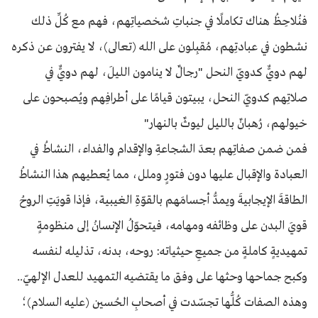
فنُلاحِظُ هناك تكاملًا في جنباتِ شخصياتِهم، فهم مع كُلِّ ذلك
نشطون في عبادتِهم، مُقبِلون على الله (تعالى)، لا يفترون عن ذكره
لهم دويٌّ كدويّ النحل "رجالٌ لا ينامون الليلَ، لهم دويٌّ في
صلاتِهم كدويّ النحل، يبيتون قيامًا على أطرافِهم ويُصبحون على
خيولهم، رُهبانٌ بالليل ليوثٌ بالنهار"
فمن ضمن صفاتِهم بعدَ الشجاعةِ والإقدام والفداء، النشاطُ في
العبادة والإقبال عليها دون فتورٍ وملل، مما يُعطيهم هذا النشاطُ
الطاقةَ الإيجابيةَ ويمدُّ أجسامَهم بالقوّةِ الغيبية، فإذا قويَتِ الروحُ
قويَ البدن على وظائفه ومهامه، فيتحوّلُ الإنسانُ إلى منظومةٍ
تمهيديةٍ كاملةٍ من جميعِ حيثياته: روحه، بدنه، تذليله لنفسه
وكبح جماحها وحثها على وفق ما يقتضيه التمهيد للعدل الإلهيّ..
وهذه الصفات كُلُّها تجسّدت في أصحابِ الحُسين (عليه السلام)؛