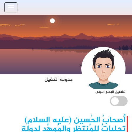
مدونة الكفيل
تشغيل الوضع الليلي
أصحابُ الحُسين (عليه السلام)
تجلياتٌ للمُنتظِر والمُمهِّد لدولةِ