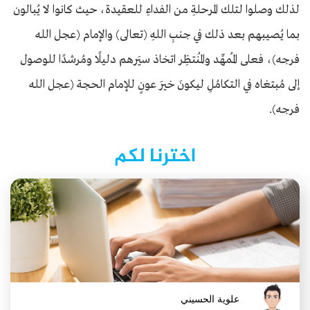
لذلك وصلوا لتلك المرحلةِ من الفداءِ للعقيدة، حيث كانوا لا يُبالون
بما يُصيبهم بعد ذلك في جنبِ اللهِ (تعالى) والإمام (عجل الله
فرجه)، فعلى المُمهِّد والمُنتظِر اتخاذ سيَرهم دليلًا ومُرشدًا للوصول
إلى مُبتغاه في التكامُلِ ليكونَ خيرَ عونٍ للإمام الحجة (عجل الله
فرجه).
اخترنا لكم
علوية الحسيني