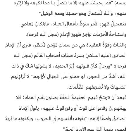
رمسه) "فما يحبسُنا عنهم إلا ما يتصلُ بنا مما نكرهه ولا نؤثره
منهم، واللهُ المُستعانُ وهو حسبُنا ونعمَ الوكيل"
فتعجيلُ ظهورِ الأمر منوطٌ بأفعالِ العباد، فارتكابُ المعاصي
واستباحةُ المُحرّمات تؤخِرُ ظهورَ الإمامَ (عجل الله فرجه).
والثباتُ وقوّةُ العقيدة هي من سماتِ المؤمن المُنتظر، فنرى أنّ الإمامَ
الصادق (عليه السلام) يسردُ صفاتِ أصحابِ القائم (عجل الله
فرجه): "ورجالٌ كأنّ قلوبَهم زُبُرُ الحديد، لا يشوبُها شكٌ في ذات
الله، أشدُّ من الحجر، لو حملوا على الجبالِ لأزالوها" لا تُزلزِلهم
الشبهاتُ ولا تُضعِفهم الظُلُمات.
فبعدَ أنْ تترسّخَ فيهم العقيدةُ الحقّةُ يصلونَ لمقامِ الفداء؛ فلا
يهمّهم إنْ وقعوا على الموت أو وقع الموتُ عليهم، يقولُ الإمامُ
الصادقُ واصفًا إيّاهم: "يقونه بأنفسِهم في الحروب، ويكفونه ما يُريدُ
فيهم، ينصرُ اللهُ بهم الإمامَ الحقّ"