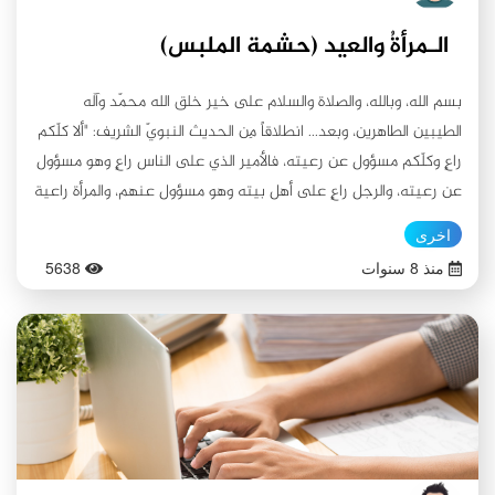
الـمرأةُ والعيد (حشمة الملبس)
بسم الله، وبالله، والصلاة والسلام على خير خلق الله محمّد وآله
الطيبين الطاهرين، وبعد... انطلاقاً مِن الحديث النبويّ الشريف: "ألا كلّكم
راعٍ وكلّكم مسؤول عن رعيته، فالأمير الذي على الناس راعٍ وهو مسؤول
عن رعيته، والرجل راعٍ على أهل بيته وهو مسؤول عنهم، والمرأة راعية
على بيت بعلها وولده وهي مسؤولة عنهم"(1)، يتجسّد لنا الموقف
اخرى
العظيم للمرأة في دورها التربوي بجميع جوانبه. فبعدَ أن تعمل جاهدةً
منذ 8 سنوات
5638
على تحصيل لقب القدوة الحسنة التي يقتدي بها أبناؤها وأقرانها
تسعى إلى إفاضة الكمالات عليهم خلقاً وتعاملاً. وبما إنّنا نعيش
تزامنيّة حلول عيد الفطر المبارك، يؤول الموضوع إلى تسليط الضوء
على جانب دور المرأة في الحشمة الملبسيّة؛ حيث إنّ معتاد العائلات
أن تتزاور فيما بينها -وإن كان الأمر بحدّ ذاته حسناً مع مراعاة الآداب
الشرعيّة- ويكون مِن أخطر نتائج ذلك التزاور هو الاختلاط مع عدم
مراعاة ما ذُكِر مِن -انتهاك الحدود الشرعيّة لفظاً وعملاً - إمّا غفلةً أو
عناداً وتهكماً. ومِن هنا يتجلّى دور التربيّة المستندة إلى الاُسس التي