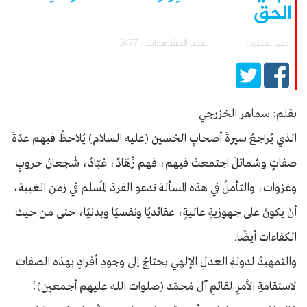
الحق
منذ سنتين
عدد المشاهدات : 3477
بقلم: سماهر الخزرجي
الذي يُراجعُ سيرةَ أصحابِ الحُسين (عليه السلام) يُلاحظُ فيهم عدّةَ
صفاتٍ وشمائلَ اجتمعتْ فيهم، فهم زُهّادٌ، عُبّادٌ، شُجعانُ حروبٍ
وغزوات، والتأملُ في هذه المسألة تدعو الفردَ المُسلم في زمنِ الغيبة،
أنْ يكونَ على جهوزيةٍ عاليةٍ، عقائديًا ونفسيًا وبدنيًا، حتى من حيث
الكفاءات أيضًا.
والتمهيدُ لدولةِ العدلِ الإلهي يحتاجُ إلى وجودِ أفرادٍ بهذه الصفاتِ
لاستقامةِ الأمرِ لقائمِ آل مُحمّد (صلوات الله عليهم أجمعين)؛