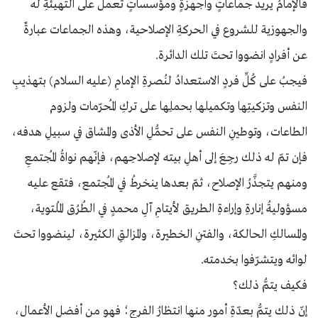
فالإمامُ يريد جماعاتٍ وأجهزةٍ ومؤسساتٍ تعملُ على التهيئةِ له
والجهوزية للشروع في الحركةِ الإصلاحية، وهذه الجماعات عبارةٌ
عن أفرادٍ انضووا تحتَ تلك الدائرة.
فيجبُ على كُلِّ فردٍ الاستعدادُ لنُصرةِ الإمامِ (عليه السلام) بتهذيبِ
النفس وتزكيتِها وتكميلها بحملِها على تركِ المُحرّمات ولزوم
الطاعات، وتوطينِ النفس على تحمُّلِ الأذى والمشاق في سبيلِ هدفه،
فإن تمّ له ذلك رجِعَ إلى أهلِ بيته لإصلاحِهم، فإنّهم نواةُ المُجتمعِ
ومنهم يتجذَّرُ الإصلاح، ثمّ بعدها ينخرطُ في المُجتمع، فتقع عليه
مسؤوليةُ إنارةِ وإراءةِ الطريق لأيتامِ آلِ محمدٍ في الطُرُق المُلتوية،
والمسالكِ الحالكة، والفتنِ الخطيرة، والمزالقِ الكثيرة، لينضووا تحتَ
لوائه ويتشرّفوا بخدمته.
فكيف يتمُّ ذلك؟
إنّ ذلك يتمُّ بعدّةِ أمورٍ منها انتظارُ الفرج؛ فهو من أفضلِ الأعمال،