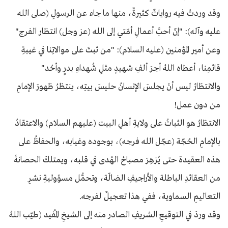
وقد وردتْ فيه رواياتٌ كثيرةٌ، منها ما جاء عن الرسولِ (صلى الله
عليه وآله): "إنّ أحبَّ أعمالِ أمّتي إلى الله (عز وجل) انتظار الفرج"
وعن أمير المؤمنين (عليه السلام): "من ثبتَ على موالاتِنا في غيبةِ
قائمِنا، أعطاه اللهُ أجرَ ألفِ شهيدٍ مثلِ شُهداءِ بدرٍ وأحُد"
والانتظارُ ليس أنْ يجلسَ الإنسانُ حليسَ بيتِه، ينتظرُ ظهورَ الإمامِ
من دون عمل!
الانتظارُ هو الثباتُ على ولايةِ أهلِ البيت (عليهم السلام) والاعتقادُ
بالإمامِ الحُجّة (عجّل الله فرجه)، بوجوده وغيابه، والحفاظُ على
هذه العقيدة حتى يُزهِرَ مصباحُ الهُدى في قلبه، ويمتلكَ الحصانةَ
من العقائدِ الباطلة والأراجيفِ الضالّة، وتحمُّل مسؤوليةِ نشرِ
التعاليمِ السماوية، ففي هذا تعجيلٌ لفرجه.
وقد وردَ في التوقيعِ الشريفِ الصادر منه إلى الشيخِ المُفيد (طيّب اللهُ