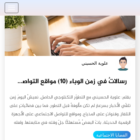
علوية الحسيني
رسالاتٌ في زمن الوباء (١٠) مواقع التواصل الإجتماعي
بقلم: علوية الحسيني مع التطوّرِ التكنلوجي الحاصل, نعيشُ اليومَ زمن
تلقّي الأخبارِ بسرعةٍ لم تكن مألوفةً قبل التطور. فما بين فضائياتٍ على
التلفاز, وقنواتٍ على المذياع, ومواقع للتواصل الاجتماعي على الأجهزة
الرقمية الحديثة, باتَ البعضُ مُستهلكًا جلّ وقته في متابعتها. ولعله
زادت نسبِ المشاهداتِ كمتابعةٍ في زمنِ الحجر المنزلي المفروض
القضايا الاجتماعية
نتيجة تفشي الوباء العالمي (كوفيد19)؛ فما بينَ أخبارٍ وتهويلات,