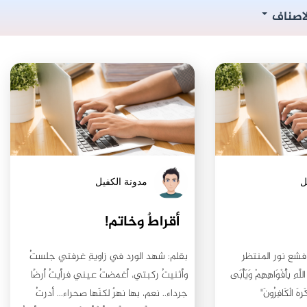
لاصناف
ل
مدونة الكفيل
أقراطٌ وخاتم!
فشع نور المنتظر
بقلم: شهد الورد في زاويةِ غرفتي جلستُ
لَّهِ بِأَفْوَاهِهِمْ وَيَأْبَى
وأثنيتُ ركبتي، أغمضتُ عيني فرأيتُ أرضًا
 كَرِهَ الْكَافِرُونَ"
جرداء.. نعم، بها نهرٌ لكنّها صحراء... أدرتُ