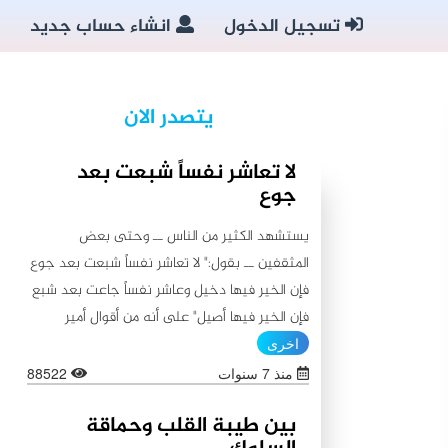
تسجيل الدخول
انشاء حساب جديد
يتصدر الان
لا تعاشر نفساً شبعت بعد
جوع
يستشهد الكثير من الناس ــ وحتى بعض
المثقفين ــ بقول:" لا تعاشر نفساً شبعت بعد جوع
فإن الخير فيها دخيل وعاشر نفساً جاعت بعد شبع
فإن الخير فيها أصيل" على أنه من أقوال أمير
المؤمنين علي (عليه السلام)، كما يستشهدون أيضاً
اخرى
بقولٍ آخر ينسبونه إليه (عليه السلام) لا يبعد عن
منذ 7 سنوات
88522
الأول من حيث المعنى:"اطلبوا الخير من بطون
بين طيبة القلب وحماقة
شبعت ثم جاعت لأن الخير فيها باق، ولا تطلبوا