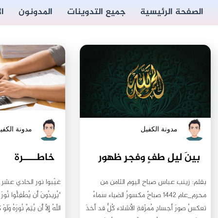
الصفحة الرئيسية
جميع التدوينات
المدونون
ا
مدونة الكفيل
مدونة الكفي
بينَ ليلِ طفٍ وفجرِ ظهور
خاطــــرة
بقلم: زينب عباس صباح اليوم الثامن من
غيّبوا نور الحادي عشر 
محرم_عام ١٤٤٢ صباحٌ مكسورُ الضياء سماءٌ
"يُرِيدُونَ أَن يُطْفِئُوا نُورَ ال
تعكسُ صورَ أجسادٍ مُمزّقةِ الأشلاء كُلٌّ قد أخذَ
اللَّهُ إِلَّا أَن يُتِمَّ نُورَهُ وَلَوْ