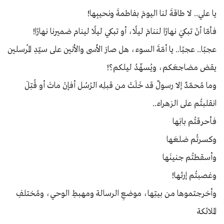
يا علي.. لا طاقةَ لنا اليومَ بفاطمةَ ونحيبِها!
فأمّا أنْ تبكيَ نهارًا لننامَ ليلًا، أو تبكي ليلًا لينام ضميرنا نهارًا!
عجبًا.. عجبًا.. يا أمّةَ السوء، هل صارَ الأسى والأنين على سيّدِ المُرسلين
يقض مضاجعَكم، ويُسهِّدُ ليلكم؟!
وما مُحمّدٌ إلا رسولٌ قد خَلَتْ من قبلِه الرُسُل أفإنْ ماتَ أو قُتِلَ
انقلبتُم على الزهراء..
فأحرقتُم بابَها
وكسرتُم ضلعَها
وأسقطتُم جنينَها
وغصبتُم إرثها!
وأخرجتموها من بيتِها، موضعِ الرسالة ومهبطِ الوحي، ومُختلفِ
الملائكة