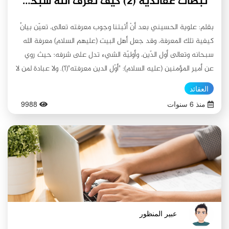
نبضاتٌ عقائدية (2) كيف نعرف الله سبحانه وتعالى؟
بقلم: علوية الحسيني بعد أنْ أثبتنا وجوب معرفته تعالى، تعيّن بيانُ
كيفية تلك المعرفة، وقد جعل أهل البيت (عليهم السلام) معرفة الله
سبحانه وتعالى أول الدّين، وأوليّة الشيء تدل على شرفه؛ حيث روي
عن أمير المؤمنين (عليه السلام): "أوّل الدين معرفته"(1). ولا عبادة لمن لا
معرفة له بالله تعالى، كما روي عن الإمام الباقر (عليه السلام): إنّما يعبد
العقائد
الله مَن عرف الله، فأمّا مَن لا يعرف الله كأنّما يعبد غيره هكذا ضالاً"(2).
منذ 6 سنوات
9988
فكيف نعرف الله سبحانه وتعالى؟ جوابه يتضح في المطالب التالية:
■المطلب الأول: حدود معرفة الله تعالى إنّ لدائرة معرفة الله تعالى
حدودًا يقفُ عندها العقل والنقل، ولا يتجاوزها العقل، ولا حتى النقل،
فقد دلّ كلٌّ منهما على عدم إمكان وجواز اكتناه الذات الإلهية
المقدسة. فأمّا العقل فسيأتي دليله، وأمّا النقل فقد روي عن أبي جعفر
(عليه السلام) أنّه قال: "دعوا التفكر في الله فإنّ التفكر في الله لا يزيد
إلا تيها لأن الله تبارك وتعالى لا تُدركه الأبصار ولا تبلغه الأخبار"(3) إذًا
لابد من الوقوف على ما هو داخل حدود المعرفة بالله تعالى. وذلك
عبير المنظور
يكون عبر التالي: •الفرع الأول: نقلاً 1/ ادنى المعرفة سُئل الإمام الهادي