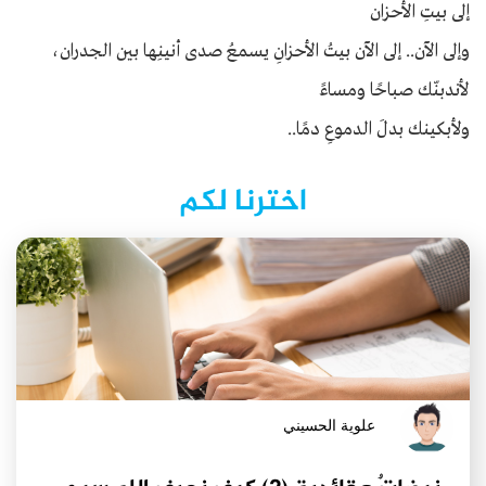
إلى بيتِ الأحزان
وإلى الآن.. إلى الآن بيتُ الأحزانِ يسمعُ صدى أنينِها بين الجدران،
لأندبنّك صباحًا ومساءً
ولأبكينك بدلَ الدموعِ دمًا..
اخترنا لكم
علوية الحسيني