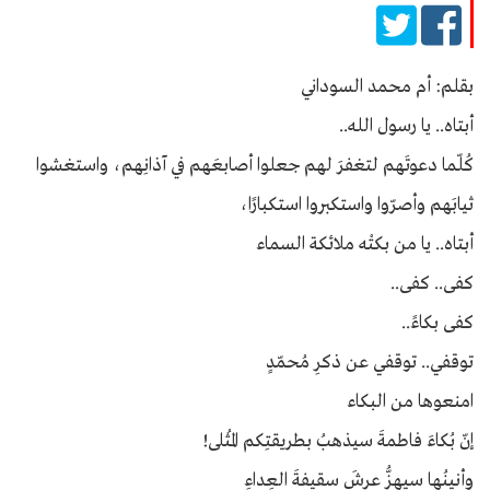
بقلم: أم محمد السوداني
أبتاه.. يا رسول الله..
كُلّما دعوتَهم لتغفرَ لهم جعلوا أصابعَهم في آذانِهم، واستغشوا
ثيابَهم وأصرّوا واستكبروا استكبارًا،
أبتاه.. يا من بكتْه ملائكة السماء
كفى.. كفى..
كفى بكاءً..
توقفي.. توقفي عن ذكرِ مُحمّدٍ
امنعوها من البكاء
إنّ بُكاءَ فاطمةَ سيذهبُ بطريقتِكم المُثلى!
وأنينُها سيهزُّ عرشَ سقيفةَ العِداءِ